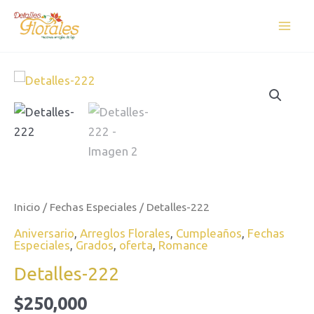
cantidad
Ir
Mai
al
Men
contenido
Detalles-
222
cantidad
Inicio
/
Fechas Especiales
/ Detalles-222
Aniversario
,
Arreglos Florales
,
Cumpleaños
,
Fechas
Especiales
,
Grados
,
oferta
,
Romance
Detalles-222
$
250,000