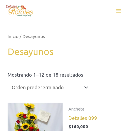
Ir
Mai
al
Men
contenido
Inicio
/ Desayunos
Desayunos
Mostrando 1–12 de 18 resultados
Ancheta
Detalles 099
$
160,000