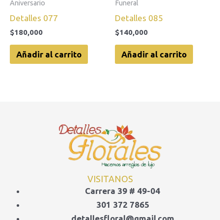
Aniversario
Funeral
Detalles 077
Detalles 085
$
180,000
$
140,000
Añadir al carrito
Añadir al carrito
VISITANOS
Carrera 39 # 49-04
301 372 7865
detallesfloral@gmail.com